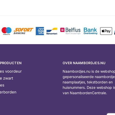
 PRODUCTEN
OVER NAAMBORDJES.NU
es voordeur
Naambordjes.nu is de webshop
gepersonaliseerde naambordje
e zwart
naamplaatjes, tekstborden en
jes
huisnummers. Deze webshop is
erborden
van NaambordenCentrale.