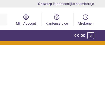
Ontwerp
je persoonlijke naambordje
eken
Mijn Account
Klantenservice
Afrekenen
€
0,00
0