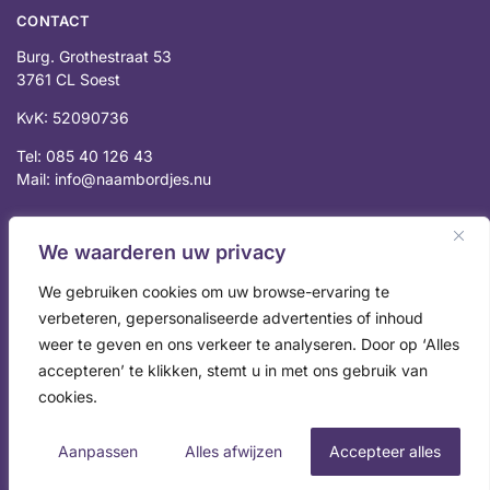
CONTACT
Burg. Grothestraat 53
3761 CL Soest
KvK: 52090736
Tel: 085 40 126 43
Mail: info@naambordjes.nu
Peter N.
We waarderen uw privacy
vorig jaar
We gebruiken cookies om uw browse-ervaring te
verbeteren, gepersonaliseerde advertenties of inhoud
Super kwaliteit, gunstige prijs en snelle 
weer te geven en ons verkeer te analyseren. Door op ‘Alles
levering. Een
... 
lees meer
accepteren’ te klikken, stemt u in met ons gebruik van
cookies.
Aanpassen
Alles afwijzen
Accepteer alles