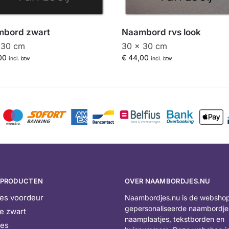
bord zwart
Naambord rvs look
 30 cm
30 x 30 cm
00
€
44,00
incl. btw
incl. btw
 PRODUCTEN
OVER NAAMBORDJES.NU
es voordeur
Naambordjes.nu is de webshop
gepersonaliseerde naambordje
e zwart
naamplaatjes, tekstborden en
jes