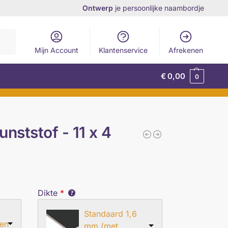
Ontwerp
je persoonlijke naambordje
eken
Mijn Account
Klantenservice
Afrekenen
€
0,00
0
nststof - 11 x 4
Dikte
*
Standaard 1,6
en
mm (met