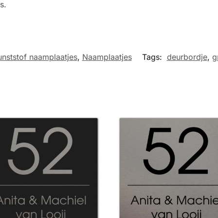
s.
unststof naamplaatjes
,
Naamplaatjes
Tags:
deurbordje
,
g