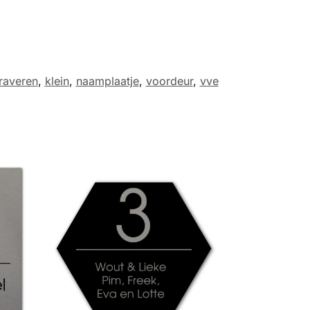
raveren
,
klein
,
naamplaatje
,
voordeur
,
vve