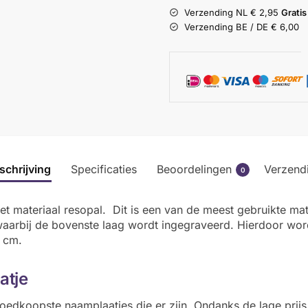
Verzending NL € 2,95
Gratis
Verzending BE / DE € 6,00
schrijving
Specificaties
Beoordelingen
Verzend
0
et materiaal resopal. Dit is een van de meest gebruikte m
waarbij de bovenste laag wordt ingegraveerd. Hierdoor word
4 cm.
atje
oedkoopste naamplaatjes die er zijn. Ondanks de lage prijs 