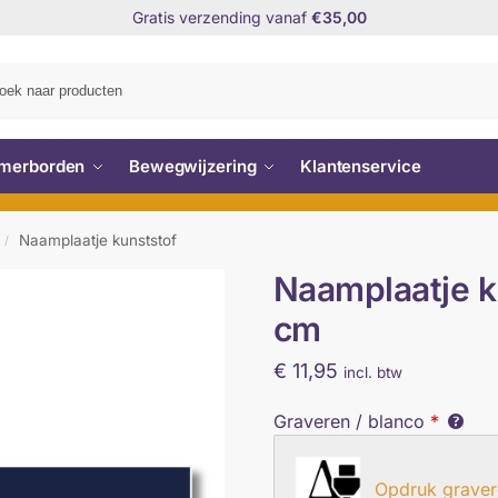
Gratis verzending vanaf
€35,00
Zo
merborden
Bewegwijzering
Klantenservice
Naamplaatje kunststof
/
Naamplaatje ku
cm
€
11,95
incl. btw
Graveren / blanco
*
Opdruk graver