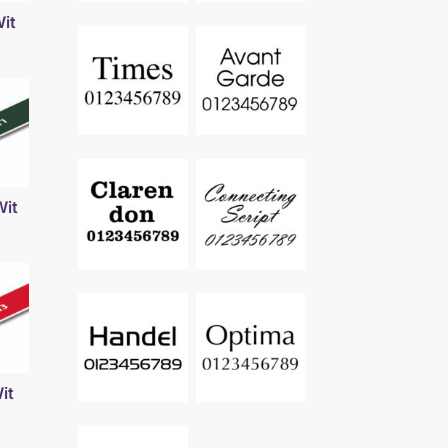
Wit
Wit
it