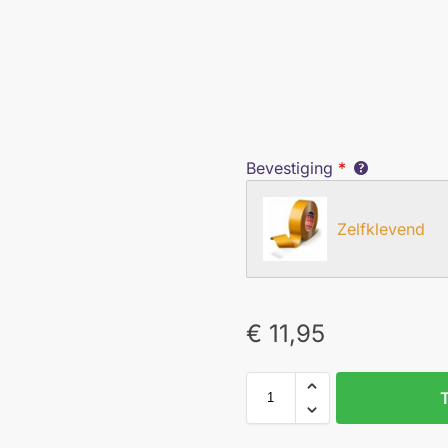
Bevestiging
*
Zelfklevend
€
11,95