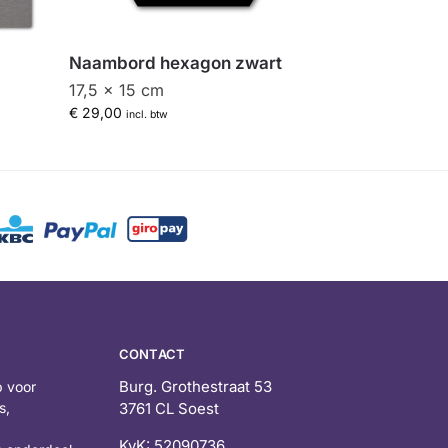
Naambord hexagon zwart
17,5 x 15 cm
€
29,00
incl. btw
CONTACT
Burg. Grothestraat 53
 voor
s,
3761 CL Soest
KvK: 52090736