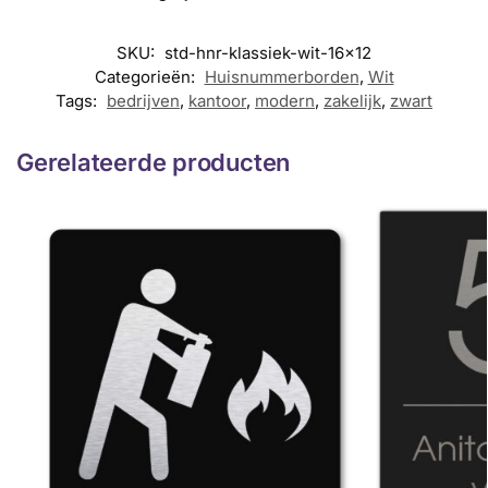
SKU:
std-hnr-klassiek-wit-16x12
Categorieën:
Huisnummerborden
,
Wit
Tags:
bedrijven
,
kantoor
,
modern
,
zakelijk
,
zwart
Gerelateerde producten