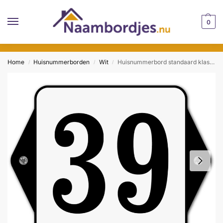
0
Home
Huisnummerborden
Wit
Huisnummerbord standaard klassiek wit
/
/
/