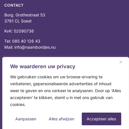
CONTACT
Burg. Grothestraat 53
3761 CL Soest
KvK: 52090736
Tel: 085 40 126 43
Mail: info@naambordjes.nu
Peter N.
We waarderen uw privacy
vorig jaar
We gebruiken cookies om uw browse-ervaring te
Super kwaliteit, gunstige prijs en snelle 
verbeteren, gepersonaliseerde advertenties of inhoud
levering. Een
... 
lees meer
weer te geven en ons verkeer te analyseren. Door op ‘Alles
accepteren’ te klikken, stemt u in met ons gebruik van
cookies.
Aanpassen
Alles afwijzen
Accepteer alles